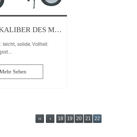
DAS KALIBER DES MOTORRADAUSPUFFS IST NICHT PROPORTIONAL ZUR LEISTUNG
 leicht, solide, Vollteil:
sst...
Mehr Sehen
‹‹
‹
18
19
20
21
22