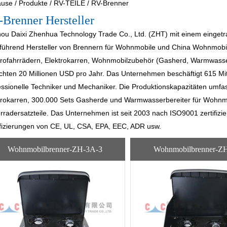
ause
/
Produkte
/
RV-TEILE
/
RV-Brenner
Brenner Hersteller
ou Daixi Zhenhua Technology Trade Co., Ltd. (ZHT) mit einem eingetr
 führend
Hersteller von Brennern für Wohnmobile
und
China Wohnmobil
trofahrrädern, Elektrokarren, Wohnmobilzubehör (Gasherd, Warmwasser
ichten 20 Millionen USD pro Jahr. Das Unternehmen beschäftigt 615 Mit
essionelle Techniker und Mechaniker. Die Produktionskapazitäten umfa
trokarren, 300.000 Sets Gasherde und Warmwasserbereiter für Wohnm
rradersatzteile. Das Unternehmen ist seit 2003 nach ISO9001 zertifizie
ifizierungen von CE, UL, CSA, EPA, EEC, ADR usw.
Wohnmobilbrenner-ZH-3A-3
Wohnmobilbrenner-Z