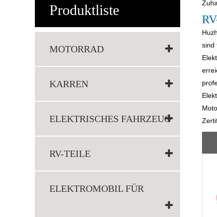
Zuh
Produktliste
RV-
Huzh
sind
MOTORRAD
Elek
erre
KARREN
prof
Elek
Moto
ELEKTRISCHES FAHRZEUG
Zert
RV-TEILE
ELEKTROMOBIL FÜR