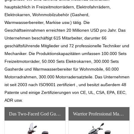
hauptsächlich in Freizeitmotorrädern, Elektrofahrrädern,
Elektrokarren, Wohnmobilzubehör (Gasherd,
Warmwasserbereiter, Markise usw.) tätig. Die
Geschäftseinnahmen erreichten 20 Millionen USD pro Jahr. Das
Unternehmen beschäftigt 615 Mitarbeiter, darunter 66
geschäftsführende Mitglieder und 72 professionelle Techniker und
Mechaniker. Die Produktionskapazitäten umfassen 100.000 Sets
Freizeitmotorräder, 50.000 Sets Elektrokarren, 300.000 Sets
Gasherde und Warmwasserbereiter für Wohnmobile, 60.000
Motorradrahmen, 300.000 Motorradersatzteile. Das Unternehmen
ist seit 2003 nach ISO9001 zertifiziert , und besitzt außerdem 48
Patente und einige Zertifizierungen von CE, UL, CSA, EPA, EEC,
ADR usw.
Das Two-Faced God Guaranteed Quality Three Wheel China 400cc 350cc Motor Adult Sports Motorcycle
Warrior Professional Manufacture Three Wheel Digital Meter Chinesischer Motorradmotor