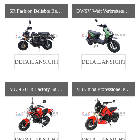
SR Fashion Beliebte Benzin-Tourenmotor 50ccm Motorräder
DWSV Weit Verbreitetes Neues Gasbetriebenes Benzinmotorrad Mit Hoher Qualität
DETAILANSICHT
DETAILANSICHT
MONSTER Factory Sale Verschiedene Hochgeschwindigkeits-Benzin-Monkeybike-Klassiker-Motorräder
M3 China Professionelle Herstellung Lieferung Benzintank 200cc Benzin Motorräder
DETAILANSICHT
DETAILANSICHT