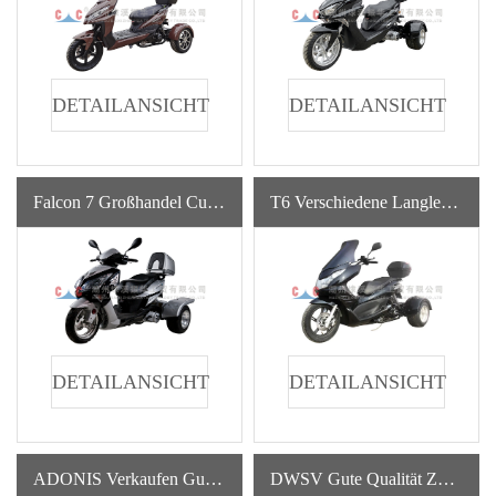
DETAILANSICHT
DETAILANSICHT
Falcon 7 Großhandel Customized 500cc Benzin Kraftstoffpumpe China Hersteller Motorradträger
T6 Verschiedene Langlebige Mit Drei Rädern Verkauf Online Custom Motorrad Für Erwachsene
DETAILANSICHT
DETAILANSICHT
ADONIS Verkaufen Gut Neue Art Benzin Cruiser Motorräder 3 Räder Motorrad Trike
DWSV Gute Qualität Zweirad Billig Motorrad 4 Hochwertige China Motorräder