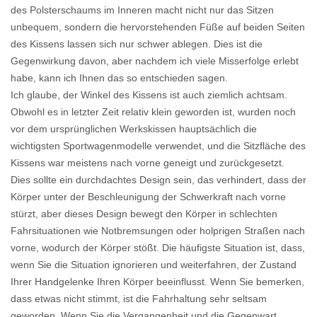
des Polsterschaums im Inneren macht nicht nur das Sitzen
unbequem, sondern die hervorstehenden Füße auf beiden Seiten
des Kissens lassen sich nur schwer ablegen. Dies ist die
Gegenwirkung davon, aber nachdem ich viele Misserfolge erlebt
habe, kann ich Ihnen das so entschieden sagen.
Ich glaube, der Winkel des Kissens ist auch ziemlich achtsam.
Obwohl es in letzter Zeit relativ klein geworden ist, wurden noch
vor dem ursprünglichen Werkskissen hauptsächlich die
wichtigsten Sportwagenmodelle verwendet, und die Sitzfläche des
Kissens war meistens nach vorne geneigt und zurückgesetzt.
Dies sollte ein durchdachtes Design sein, das verhindert, dass der
Körper unter der Beschleunigung der Schwerkraft nach vorne
stürzt, aber dieses Design bewegt den Körper in schlechten
Fahrsituationen wie Notbremsungen oder holprigen Straßen nach
vorne, wodurch der Körper stößt. Die häufigste Situation ist, dass,
wenn Sie die Situation ignorieren und weiterfahren, der Zustand
Ihrer Handgelenke Ihren Körper beeinflusst. Wenn Sie bemerken,
dass etwas nicht stimmt, ist die Fahrhaltung sehr seltsam
geworden. Wenn Sie die Vergangenheit und die Gegenwart