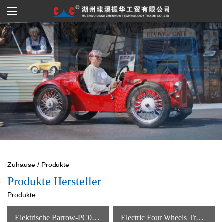
Zuhause
/
Produkte
Produkte Hersteller
Produkte
Elektrische Barrow-PC020-01 Heiße Verkaufende Billige Kundenspezifische Heber-Bauernhof-Doppelrad-Bau-Schubkarre
Electric Four Wheels Trolley-PC030-01 Fabrik Direkt Großhandel Barrow Lifter Farm Electric Power Industrial Schubkarren