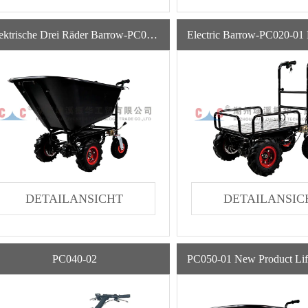
Elektrische Drei Räder Barrow-PC010-02 80 * 73 * 45cm Vierradfischen Big Bucket Electric Barrow
DETAILANSICHT
DETAILANSIC
PC040-02