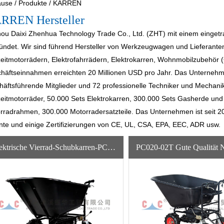
ause
/
Produkte
/
KARREN
RREN Hersteller
ou Daixi Zhenhua Technology Trade Co., Ltd. (ZHT) mit einem einget
ündet. Wir sind führend
Hersteller von Werkzeugwagen
und
Lieferant
zeitmotorrädern, Elektrofahrrädern, Elektrokarren, Wohnmobilzubehör (
häftseinnahmen erreichten 20 Millionen USD pro Jahr. Das Unternehmen
häftsführende Mitglieder und 72 professionelle Techniker und Mechani
zeitmotorräder, 50.000 Sets Elektrokarren, 300.000 Sets Gasherde un
rradrahmen, 300.000 Motorradersatzteile. Das Unternehmen ist seit 20
nte und einige Zertifizierungen von CE, UL, CSA, EPA, EEC, ADR usw.
Elektrische Vierrad-Schubkarren-PC020-02 Gartengeräte-Stahlrahmen-Schubkarren-Konstruktion Für Landwirtschaftliche Bequemlichkeit