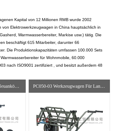
ragenen Kapital von 12 Millionen RMB wurde 2002
en von Elektrowerkzeugwagen in China
hauptsächlich in
Gasherd, Warmwasserbereiter, Markise usw.) tätig. Die
 beschäftigt 615 Mitarbeiter, darunter 66
ker. Die Produktionskapazitäten umfassen 100.000 Sets
d Warmwasserbereiter für Wohnmobile, 60.000
03 nach ISO9001 zertifiziert , und besitzt außerdem 48
PC020-02T Gute Qualität Neuankömmlinge Garten Metall High Top Schubkarre
PC050-03 Werkzeugwagen Für Land- Und Forstwirtschaft