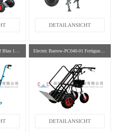
HT
DETAILANSICHT
Elektrische Karre-PC010-02 Blau 120L
Electric Barrow-PC040-01 Fertigung Landwirtschaft Convenience Garden Tractor Construction Schubkarre
DETAILANSICHT
HT