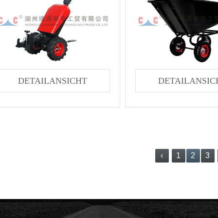
DETAILANSICHT
DETAILANSIC
‹
1
2
3