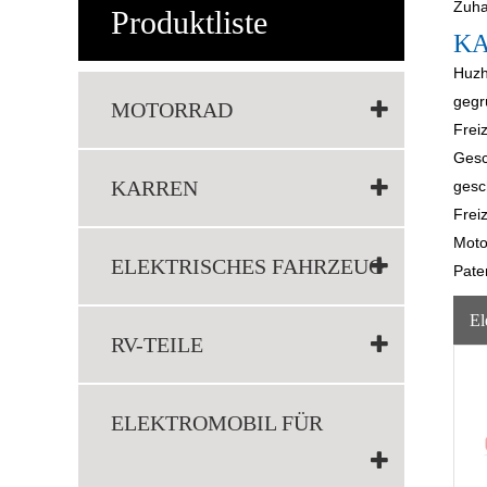
Zuh
Produktliste
KA
Huzh
gegr
MOTORRAD
Frei
Gesc
KARREN
gesc
Frei
Moto
ELEKTRISCHES FAHRZEUG
Pate
RV-TEILE
ELEKTROMOBIL FÜR