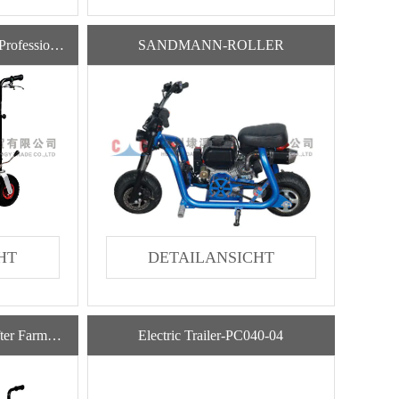
Electric Barrow-PC020-01 Professional Lifter Farm Agriculture Convenience Heavy 3 In 1 Big Weel Barrow
SANDMANN-ROLLER
HT
DETAILANSICHT
PC050-01 New Product Lifter Farm PC020-02 Steel Tray Construction Wheel Barrow Tire
Electric Trailer-PC040-04