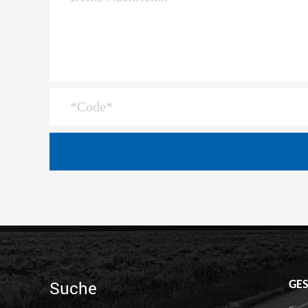
Suche
GES