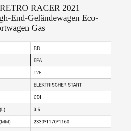
er RETRO RACER 2021
gh-End-Geländewagen Eco-
ortwagen Gas
RR
EPA
125
ELEKTRISCHER START
CDI
(L)
3.5
(MM)
2330*1170*1160