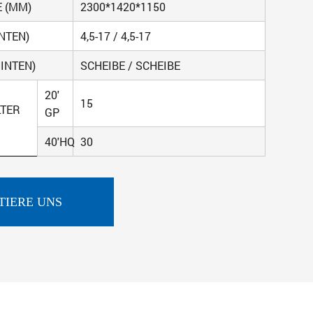
 (MM)
2300*1420*1150
NTEN)
4,5-17 / 4,5-17
INTEN)
SCHEIBE / SCHEIBE
20'
15
LTER
GP
40'HQ
30
IERE UNS