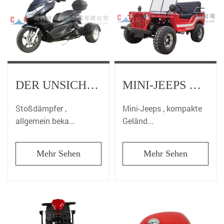
DER UNSICHTBARE HELD DER MOTORRÄDER – STOSSDÄMPFER
MINI-JEEPS VERFÜGEN OFT ÜBER IKONISCHE DESIGNELEMENTE, DIE AN KLASSISCHE GELÄNDEFAHRZEUGE ERINNERN
Stoßdämpfer ,
Mini-Jeeps , kompakte
allgemein beka...
Geländ...
Mehr Sehen
Mehr Sehen