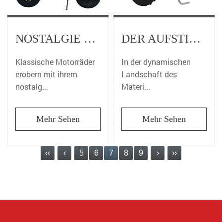
NOSTALGIE UMARMEN: DER ZEITLOSE REIZ KLASSISCHER MOTORRÄDER
DER AUFSTIEG DES ELEKTROHUBWAGENS IM MATERIALTRANSPORT
Klassische Motorräder
In der dynamischen
erobern mit ihrem
Landschaft des
nostalg...
Materi...
Mehr Sehen
Mehr Sehen
‹‹
‹
5
6
7
8
9
›
››